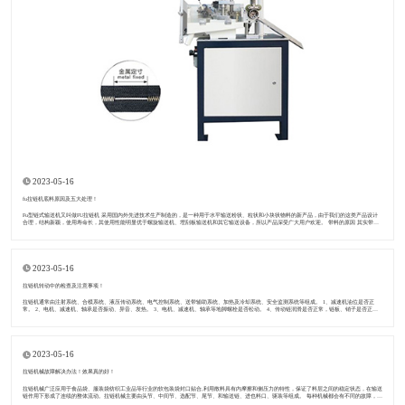
2023-05-16
​fu拉链机底料原因及五大处理！
Fu型链式输送机又叫做FU拉链机 采用国内外先进技术生产制造的，是一种用于水平输送粉状、粒状和小块状物料的新产品，由于我们的这类产品设计
合理，结构新颖，使用寿命长，其使用性能明显优于螺旋输送机、埋刮板输送机和其它输送设备，所以产品深受广大用户欢迎。 带料的原因 其实带料
的原因很简单，就是
2023-05-16
拉链机转动中的检查及注意事项！
拉链机通常由注射系统、合模系统、液压传动系统、电气控制系统、送带辅助系统、加热及冷却系统、安全监测系统等组成。 1、减速机油位是否正
常。 2、电机、减速机、轴承是否振动、异音、发热。 3、电机、减速机、轴承等地脚螺栓是否松动。 4、传动链润滑是否正常，链板、销子是否正
常。 5、输送链是否有摩
2023-05-16
拉链机械故障解决办法！效果真的好！
拉链机械广泛应用于食品袋、服装袋纺织工业品等行业的软包装袋封口贴合,利用散料具有内摩擦和侧压力的特性，保证了料层之间的稳定状态，在输送
链作用下形成了连续的整体流动。拉链机械主要由头节、中间节、选配节、尾节、和输送链、进也料口、驱装等组成。 每种机械都会有不同的故障，拉
链机械故障随时间变化的规